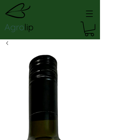
Agro
lip