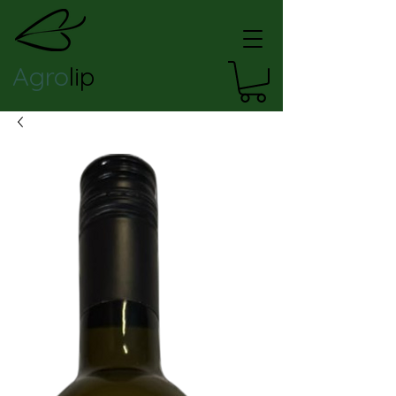
Agro
lip