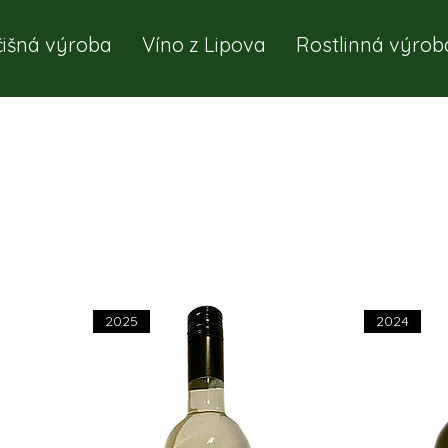
čišná výroba
Víno z Lipova
Rostlinná výrob
2025
2024