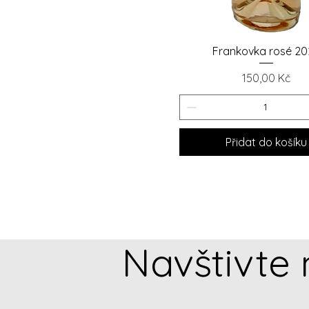
Rychlý náhled
Frankovka rosé 20
Cena
150,00 Kč
Přidat do košíku
Navštivte 