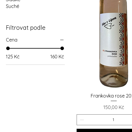
Suché
Filtrovat podle
Cena
125 Kč
160 Kč
Rychlý náhled
Frankovka rose 20
Cena
150,00 Kč