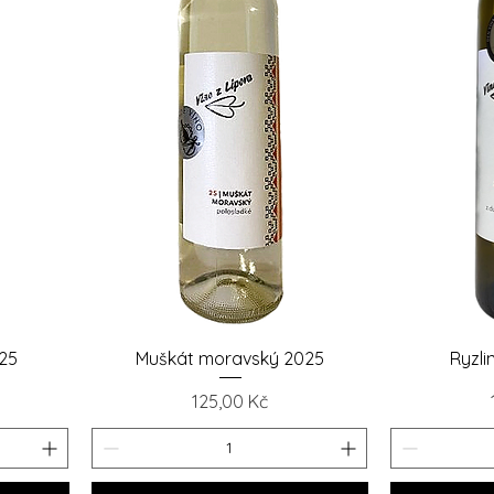
Rychlý náhled
Ry
25
Muškát moravský 2025
Ryzli
Cena
125,00 Kč