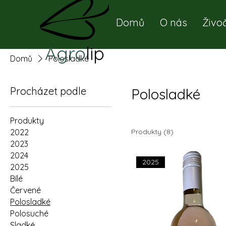
Domů
O nás
Živo
Agro
lip
Domů
Polosladké
Procházet podle
Polosladké
Produkty
2022
Produkty (8)
2023
2024
2025
2025
Bílé
Červené
Polosladké
Polosuché
Sladké