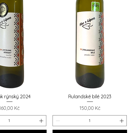
chlý náhled
Rychlý náhled
nk rýnský 2024
Rulandské bílé 2023
Cena
Cena
160,00 Kč
150,00 Kč