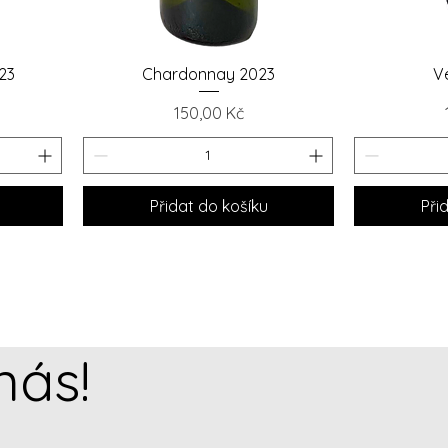
Rychlý náhled
Ry
23
Chardonnay 2023
V
Cena
150,00 Kč
Přidat do košíku
Při
nás!