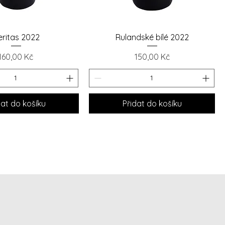
chlý náhled
Rychlý náhled
eritas 2022
Rulandské bílé 2022
Cena
Cena
160,00 Kč
150,00 Kč
dat do košíku
Přidat do košíku